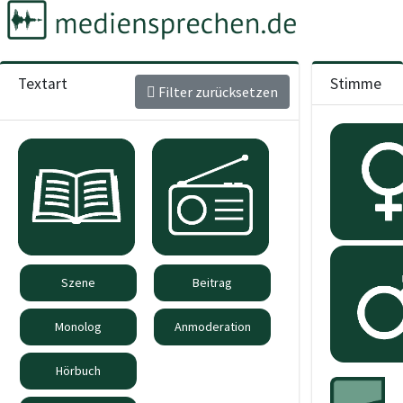
Textart
Stimme
Filter zurücksetzen
Szene
Beitrag
Monolog
Anmoderation
Hörbuch