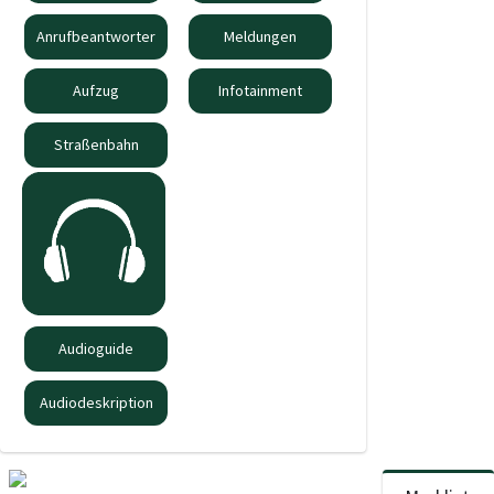
Anrufbeantworter
Meldungen
Aufzug
Infotainment
Straßenbahn
Audioguide
Audiodeskription