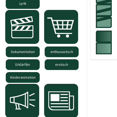
Lyrik
Dokumentation
enthusiastisch
Erklärfilm
erotisch
Kinderanimation